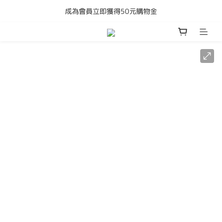
成為會員立即獲得50元購物金
購買任何產品即享全港免運費
購買任何產品即享全港免運費