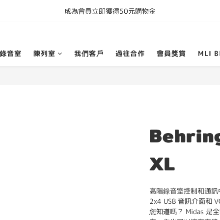
成為會員立即獲得50元購物金
購買任何產品即享全港免運費
購買任何產品即享全港免運費
錄音室
陳列室
我們客戶
過往合作
會員獎賞
MLI B
Behrin
XL
高階錄音室控制和通訊中心，
2x4 USB 音訊介面和
您知道嗎？ Midas