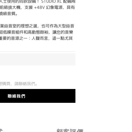
使用的同款設備！ STUDIO XL 配備兩
克風前級擴大機，支援 +48V 幻象電源，具有
燒級音質。
庭或專業錄音室的理想之選，也可作為大型錄音
超低噪音組件和高動態餘裕，讓您的音樂
重要的音源之一：人聲而言，這一點尤其
想購買，請聯絡我們。
聯絡我們