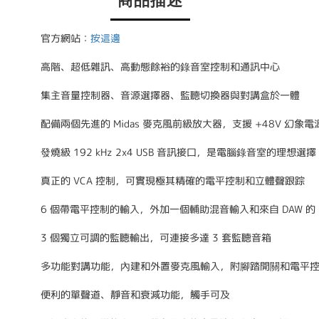
商品描述
官方網站：
按這邊
高階、超低雜訊、高動態餘裕的錄音室控制和通訊中心
集主音量控制器、音源選擇器、監聽切換器與對講盒於一體
配備兩個先進的 Midas 麥克風前級放大器，支援 +48V 幻象電
發燒級 192 kHz 2x4 USB 音訊接口，是電腦錄音室的理想選擇
真正的 VCA 控制，可實現極其精確的電平控制和立體聲跟踪
6 個帶電平控制的輸入，外加一個輔助混音輸入和來自 DAW 的 
3 個獨立可調的監聽輸出，可連接多達 3 套監聽音箱
多功能對講功能，內建和外置麥克風輸入，附腳踏開關和電平
便利的單聲道、靜音和衰減功能，觸手可及