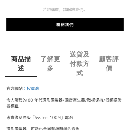
若想購買，請聯絡我們。
聯絡我們
送貨及
商品描
了解更
顧客評
付款方
述
多
價
式
官方網站
：
按這邊
令人驚豔的 80 年代環形調製器/噪音產生器/取樣保持/低頻振盪
器模組
忠實復刻原版「System 100M」電路
環形調製器，可發出金屬和鐘聲般的音色