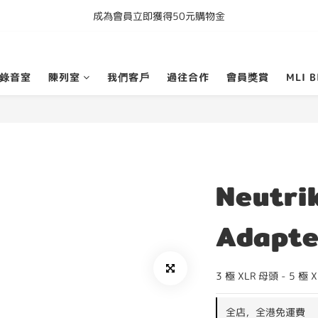
成為會員立即獲得50元購物金
購買任何產品即享全港免運費
購買任何產品即享全港免運費
錄音室
陳列室
我們客戶
過往合作
會員獎賞
MLI B
Neutri
Adapte
3 極 XLR 母頭 - 5
全店，全港免運費