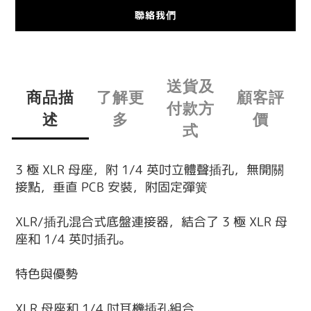
聯絡我們
送貨及
商品描
了解更
顧客評
付款方
述
多
價
式
3 極 XLR 母座，附 1/4 英吋立體聲插孔，無開關
接點，垂直 PCB 安裝，附固定彈簧
XLR/插孔混合式底盤連接器，結合了 3 極 XLR 母
座和 1/4 英吋插孔。
特色與優勢
XLR 母座和 1/4 吋耳機插孔組合