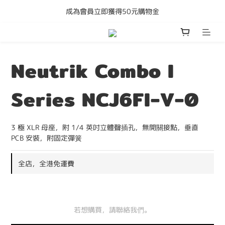
成為會員立即獲得50元購物金
購買任何產品即享全港免運費
購買任何產品即享全港免運費
Neutrik Combo I
Series NCJ6FI-V-0
3 極 XLR 母座，附 1/4 英吋立體聲插孔，無開關接點，垂直 
PCB 安裝，附固定彈簧
全店，全港免運費
若想購買，請聯絡我們。