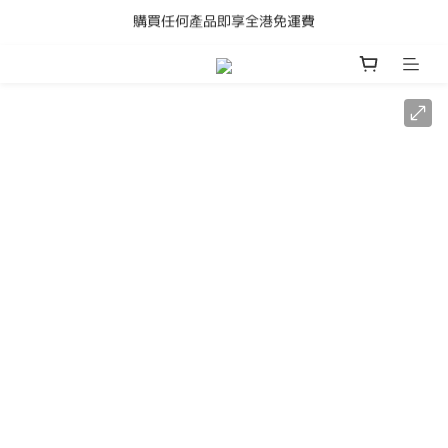
購買任何產品即享全港免運費
購買任何產品即享全港免運費
Adam Audio D3V 限時優惠
成為會員立即獲得50元購物金
購買任何產品即享全港免運費