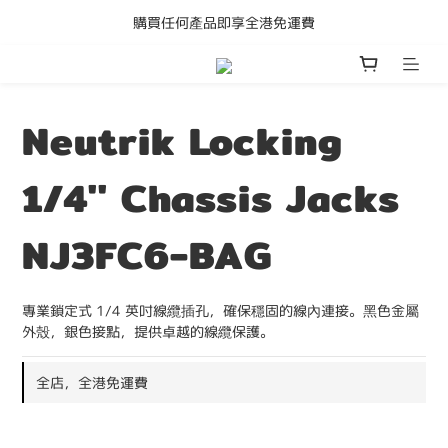
購買任何產品即享全港免運費
購買任何產品即享全港免運費
Adam Audio D3V 限時優惠
成為會員立即獲得50元購物金
Neutrik Locking
購買任何產品即享全港免運費
1/4'' Chassis Jacks
NJ3FC6-BAG
專業鎖定式 1/4 英吋線纜插孔，確保穩固的線內連接。黑色金屬
外殼，銀色接點，提供卓越的線纜保護。
全店，全港免運費