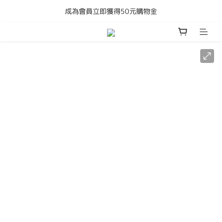
成為會員立即獲得50元購物金
購買任何產品即享全港免運費
購買任何產品即享全港免運費