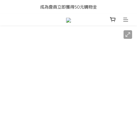
成為會員立即獲得50元購物金
購買任何產品即享全港免運費
購買任何產品即享全港免運費