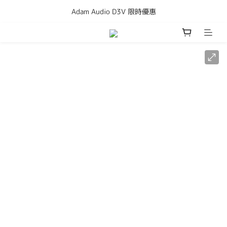
購買任何產品即享全港免運費
Adam Audio D3V 限時優惠
成為會員立即獲得50元購物金
購買任何產品即享全港免運費