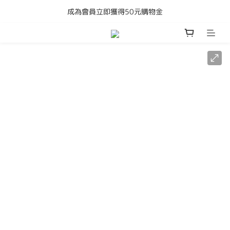
成為會員立即獲得50元購物金
購買任何產品即享全港免運費
購買任何產品即享全港免運費