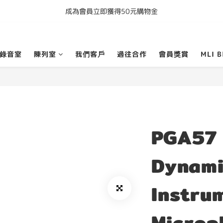
成為會員立即獲得50元購物金
購買任何產品即享全港免運費
購買任何產品即享全港免運費
錄音室
陳列室
我們客戶
過往合作
會員獎賞
MLI B
PGA57 
Dynam
Instru
Microp