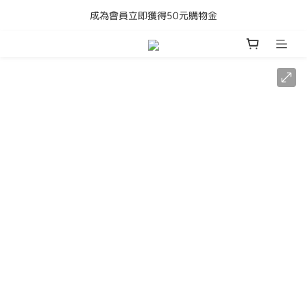
成為會員立即獲得50元購物金
購買任何產品即享全港免運費
購買任何產品即享全港免運費