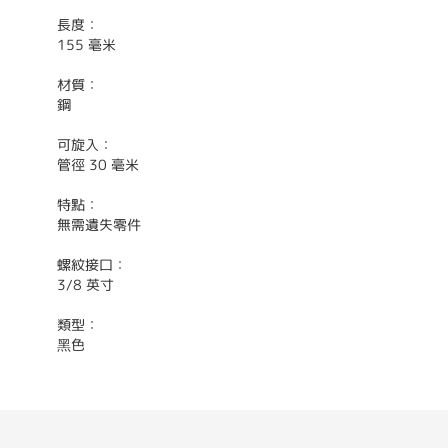
長度：
155 毫米
材質：
鋼
可旋入：
管徑 30 毫米
特點：
無需遺失零件
螺紋接口：
3/8 英寸
類型：
黑色