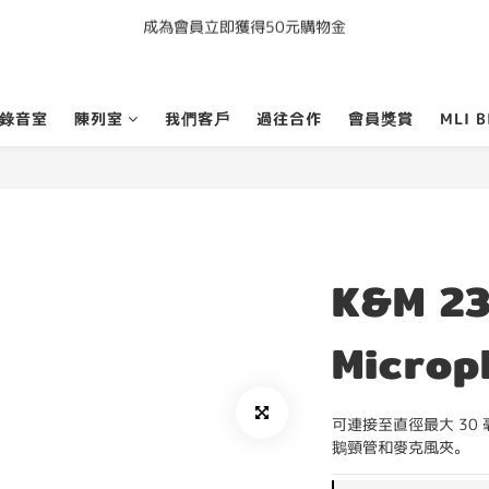
成為會員立即獲得50元購物金
購買任何產品即享全港免運費
購買任何產品即享全港免運費
錄音室
陳列室
我們客戶
過往合作
會員獎賞
MLI B
K&M 2
Microp
可連接至直徑最大 30 
鵝頸管和麥克風夾。