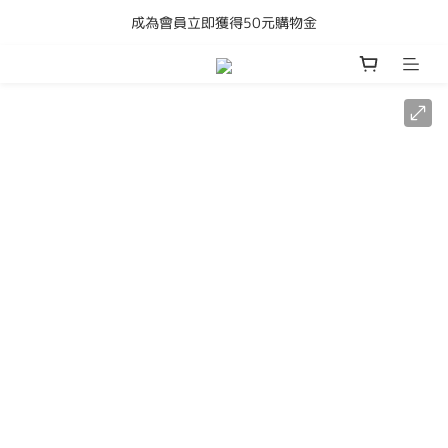
成為會員立即獲得50元購物金
購買任何產品即享全港免運費
購買任何產品即享全港免運費