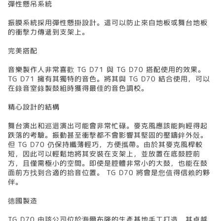
彈性懸吊系統
振膜系統採用彈性懸掛設計。這可以防止來自地板或舞台地板
的衝擊力傳遞到支架上。
完美搭配
音樂製作人非常喜歡 TG D71 與 TG D70 搭配使用的效果。
TG D71 擁有其獨特的音色。將其與 TG D70 結合使用，可以
在錄音室錄製鼓組時獲得最佳的音色調校。
精心設計的結構
舞台演出和巡迴演出可能會非常忙碌。麥克風應該能夠經得起
跌落的考驗。振動甚至衝擊都不會影響其堅固的壓鑄鋅外殼。
但 TG D70 仍保持纖薄輕巧，方便攜帶。由於其麥克風桿較
短，因此可以輕鬆地將其安裝在支架上，並放置在底鼓腔前
方，且僅需極小的空間。即使是腔體非常小的大鼓，也能在鼓
面前方找到合適的拾音位置。 TG D70 將會是您值得信賴的夥
伴。
德國製造
TG D70 由該公司位於海爾布隆的生產基地手工打造，其卓越