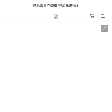
成為會員立即獲得50元購物金
購買任何產品即享全港免運費
購買任何產品即享全港免運費