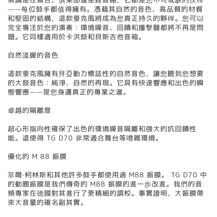
——每位鼓手都值得擁有。憑藉其自然的音色、高品質的材質
和堅固的結構，這款麥克風將成為您真正持久的夥伴。您可以
完全專注於您的演奏：環境噪音、回饋和撞擊聲都將不再是問
題。它同樣適用於卡洪鼓和貝斯吉他音箱。
自然溫暖的音色
這款麥克風擁有拜亞動力標誌性的自然音色，讓您聽到您想要
的大鼓音色：純淨、自然的再現。它具有快速響應和出色的瞬
態響應——是您身邊真正的專業之選。
卓越的隔離度
超心形指向性確保了出色的環境噪音隔離和強大的抗回饋性
能。這使得 TG D70 非常適合舞台等嘈雜環境。
優化的 M 88 振膜
菲爾·柯林斯和其他許多鼓手都使用過 M88 振膜。 TG D70 中
的動圈振膜是我們傳奇的 M88 振膜的進一步改進。我們的音
頻專家在德國對其進行了更精細的調校。事實證明，大振膜帶
來大音量的確名副其實。