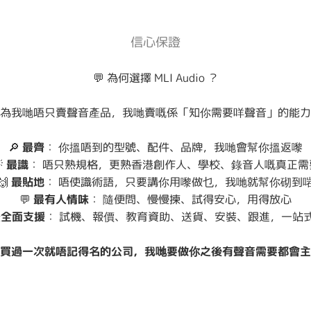
信心保證
💬 為何選擇 MLI Audio ？
為我哋唔只賣聲音產品，我哋賣嘅係「知你需要咩聲音」的能力
🔎
最齊
： 你搵唔到的型號、配件、品牌，我哋會幫你搵返嚟

最識
： 唔只熟規格，更熟香港創作人、學校、錄音人嘅真正需
🙌
最貼地
： 唔使識術語，只要講你用嚟做乜，我哋就幫你砌到
💬
最有人情味
： 隨便問、慢慢揀、試得安心，用得放心
全面支援
： 試機、報價、教育資助、送貨、安裝、跟進，一站
買過一次就唔記得名的公司，我哋要做你之後有聲音需要都會主