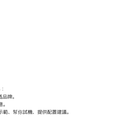
為：
嘅品牌。
意。
身示範、幫你試機、提供配置建議。