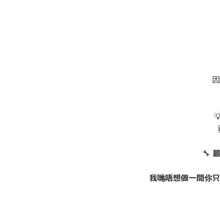
因

🔧
最
我哋唔想做一間你只