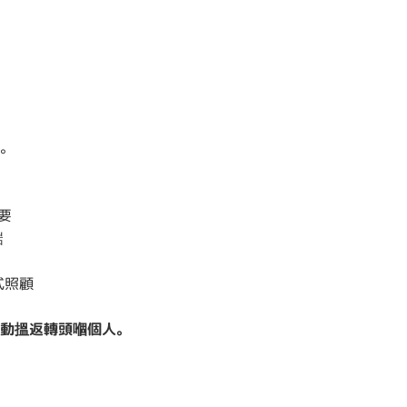
。
要
啱
式照顧
動搵返轉頭嗰個人。