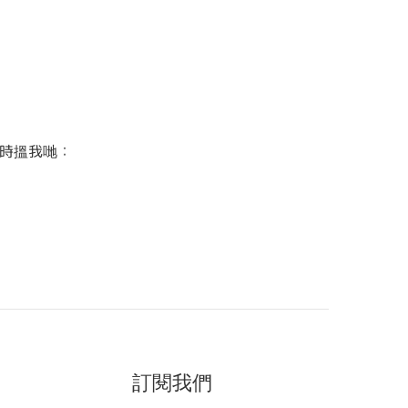
時搵我哋：
訂閱我們