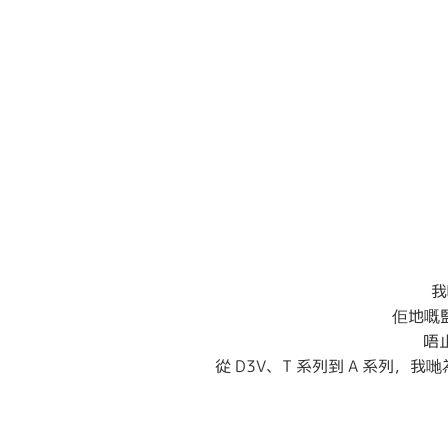
我
佢地嘅
唔
從 D3V、T 系列到 A 系