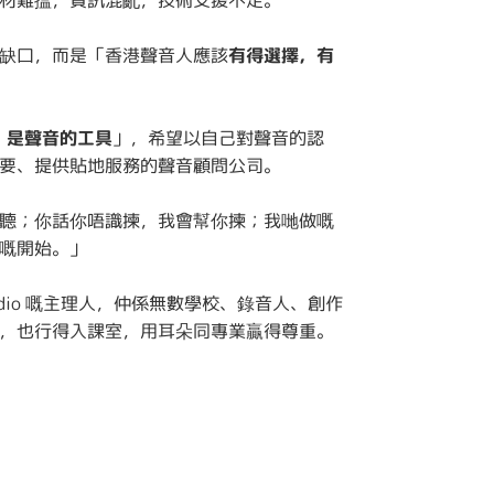
材難搵，資訊混亂，技術支援不足。
缺口，而是「香港聲音人應該
有得選擇，有
，是聲音的工具
」，希望以自己對聲音的認
要、提供貼地服務的聲音顧問公司。
聽；你話你唔識揀，我會幫你揀；我哋做嘅
嘅開始。」
I Audio 嘅主理人，仲係無數學校、錄音人、創作
，也行得入課室，用耳朵同專業贏得尊重。