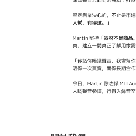
深知聲音人面對的痛點：好器
堅定創業決心的，不止是市場
人幫，有得試。
」
Martin 堅持「
器材不是商品
真，建立一間真正了解用家需
「你話你唔識聲音，我會幫你
唔係一次買賣，而係長期合作
今日，Martin 除咗係 ML
人嘅聲音參謀，行得入錄音室