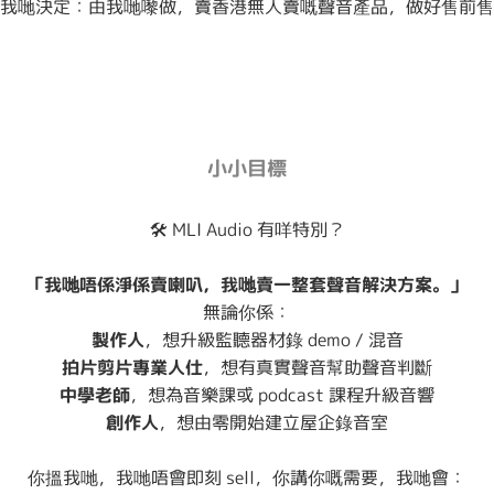
我哋決定：由我哋嚟做，賣香港無人賣嘅聲音產品，做好售前售
小小目標
🛠️ MLI Audio 有咩特別？
「我哋唔係淨係賣喇叭，我哋賣一整套聲音解決方案。」
無論你係：
製作人
，想升級監聽器材錄 demo / 混音
拍片剪片專業人仕
，想有真實聲音幫助聲音判斷
中學老師
，想為音樂課或 podcast 課程升級音響
創作人
，想由零開始建立屋企錄音室
你搵我哋，我哋唔會即刻 sell，你講你嘅需要，我哋會：