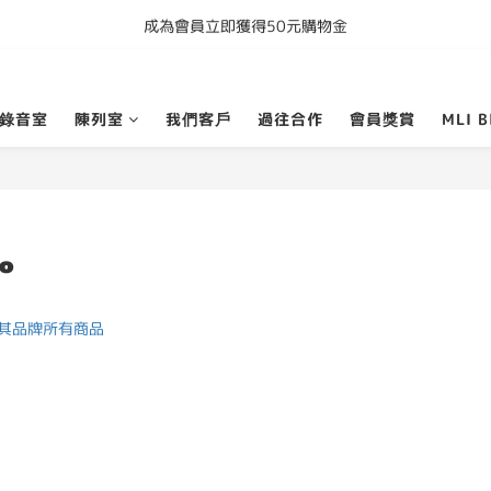
成為會員立即獲得50元購物金
購買任何產品即享全港免運費
購買任何產品即享全港免運費
錄音室
陳列室
我們客戶
過往合作
會員獎賞
MLI B
io