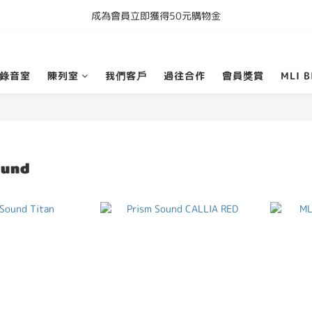
成為會員立即獲得50元購物金
購買任何產品即享全港免運費
購買任何產品即享全港免運費
錄音室
陳列室
我們客戶
過往合作
會員獎賞
MLI B
ound